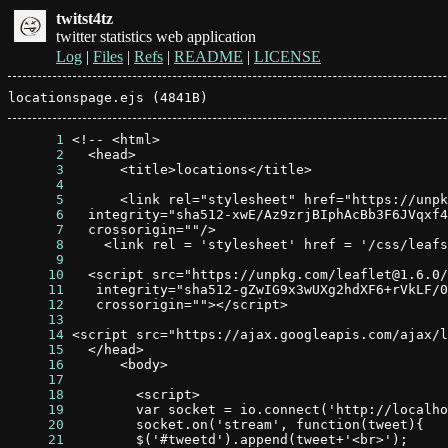
twitst4tz
twitter statistics web application
Log
|
Files
|
Refs
|
README
|
LICENSE
locationspage.ejs (4841B)
      1
      2
      3
      4
      5
      6
      7
      8
      9
     10
     11
     12
     13
     14
     15
     16
     17
     18
     19
     20
     21