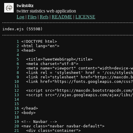
twitst4tz
twitter statistics web application
Log
|
Files
|
Refs
|
README
|
LICENSE
index.ejs (5559B)
      1
      2
      3
      4
      5
      6
      7
      8
      9
     10
     11
     12
     13
     14
     15
     16
     17
     18
     19
     20
     21